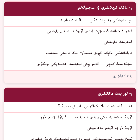
ماقالە توپلاملىرى ۋە مەجمۇئەلەر
سېرىققىردىكى مەرىپەت گۈلى - سائادەت يولداش
شىنجاڭ خەلقىنىڭ سوۋېت ۋەتەن ئۇرۇشىغا قىلغان ياردىمى
ئەھمەدشا قارىقاشى
قاراقاشتىكى «ئېگىز ئېرىق غوجىلار» نىڭ تارىخى ھەققىدە
تەبىئەتنىڭ كۈچى — ئەتىر يېغى توغرىسىدا دەسلەپكى تونۇشۇش
يەنە كۆرۈش
تور بەت ماقالىلىرى
21 – ئەسىردە تىلنىڭ كەلگۈسى قانداق بولىدۇ ؟
ﺋﯘﻳﻐﯘﺭ ﻣﻪﺩﻩﻧﯩﻴﺘﯩﺪﯨﻜﻰ ﻳﺎﺭﻗﯩﻦ ﻧﺎﻣﺎﻳﻪﻧﺪﻩ ــــ ﺋﺎﭘﺘﯘﯞﺍ ﯞﻩ ﭼﯩﻼﭘﭽﺎ
ئۇيغۇرلار ۋە ئۇيغۇر مەدەنىيىتى
ئىسلامچىلىق ئىدىيىسىدىكى تېيىز ۋە قىستاڭچىلىقنىڭ كۈلتۈر يىلتىزى