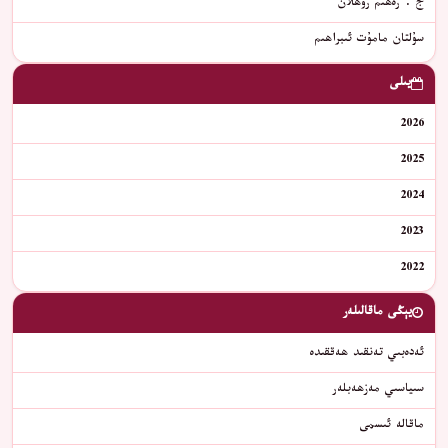
ج . رەھىم روھلان
سۇلتان مامۇت ئىبراھىم
يىلى
2026
2025
2024
2023
2022
يېڭى ماقالىلەر
ئەدەبىي تەنقىد ھەققىدە
سىياسىي مەزھەبلەر
ماقالە ئىسمى