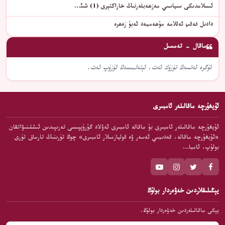
ئىسلامدىكى سىياسىي مەزھەبلەرنىڭ خاراكتېرى (1) شىئ…
دادىل فەقىھ ئەللامە مۇھەممەد ئەبۇ زەھرە
ماقال - تەمسىل
ئۈگرە ئەتسەڭ تۈزۈك ئەت، ئېتەلمىسەڭ ئۈزۈپ ئەت.
ئۇيغۇرچە ماقالىلەر ئامبىرى
ئۇيغۇرچە ماقالىلەر ئامبىرى بۇ ماقالە ئامبىرى ئەۋلاد گۇرۇپپىسى تەرىپىدىن ئىشلىنىۋاتقان
«ئۇيغۇرچە ماقالە، قەدىمىي ئەسەر ۋە قوليازمىلار ئامبىرى» چوڭ تۈرىنىڭ تارماق تۈرى
بولۇپ، ئامبا…
يېڭىلىقلاردىن خەۋەردار بولۇڭ
يېڭى ماقالىلەردىن خەۋەردار بولۇڭ.