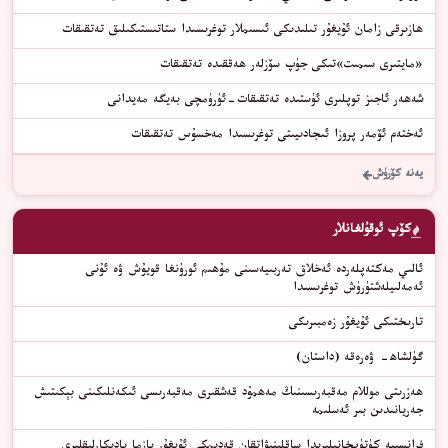
ھازىرقى زامان ئۇيغۇر تىلىدىكى ئىسىملار توغرىسىدا ستاتىستىكىلىق تەتقىقات
«مايتىرى سىمىت»تىكى جۈپ سۆزلەر ھەققىدە تەتقىقات
شەھەر ئاجىز توپلىرى ئۈستىدە تەتقىقات-ئۈرۈمچى بەيگە مەيدانى
ئەختەم ئۆمەر پروزا ئىجادىيىتى توغرىسىدا مەخسۇس تەتقىقات
يەنە كۆرۈش
كۆپ ئوقۇلغانلار
ئالىي مەكتەپلەردە ئەخلاق تەربىيەسىنى مۇھىم ئورۇنغا قويۇش ۋە ئۇنى
ئەمەلىيلەشتۈرۈش توغرىسىدا
ﺗﺎﺭﯨﺨﺘﯩﻜﻰ ﺋﯘﻳﻐﯘﺭ ﺯﻩﻣﺒﯩﺮﯨﻜﻰ
گۈلشاھ- ۋەرەقە (داستان)
ھەزرىتى موللام مەقبەرىسىنىڭ مەھمۇد قەشقىرى مەقبەرىسى ئىكەنلىكىنى بېكىتىش
جەريانىدىن بىر ئەسلىمە
فرانسىيە كۈتۈپخانىلىرىدا ساقلىنىۋاتقان قەدىمكى ئۇيغۇر يازما يادىكارلىقلىرى