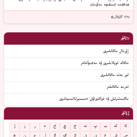
ھەققىدە قىسقىچە مەلۇمات
يەنە كۆرۈش
تۈر
ژۇرنال ماقالىلىرى
ماقالە توپلاملىرى ۋە مەجمۇئەلەر
تور بەت ماقالىلىرى
تەرمە ماقالىلەر
ماگىستىرلىق ۋە دوكتورلۇق دىسسېرتاتسىيەلىرى
تۈر
ئا
ئە
ب
پ
ت
ج
چ
خ
د
ر
ز
ژ
س
ش
غ
ف
ق
ك
گ
ڭ
ل
م
ن
ھ