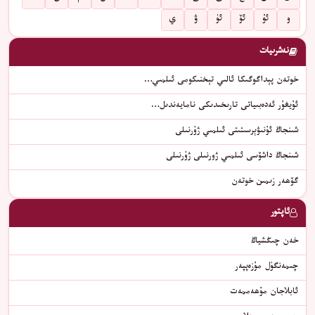
و
ئۇ
ئۆ
ئۈ
ۋ
ي
نەشرىيات
خوتەن پېداگوگىكا ئالىي تېخنىكومى ئىلمىي…
ئۇيغۇر ئەدەبىياتى تارىخىدىكى نامايەندىل…
شىنجاڭ ئۇنىۋېرسىتىتى ئىلمىي ژۇرنىلى
شىنجاڭ داشۆسى ئىلمىي ژورنىلى ژۇرنىلى
گۆھەر زىمىن خوتەن
ئاپتور
خەن چىڭشياڭ
چىمەنگۈل مۇزەپپەر
ئابلاجان مۇھەممەت