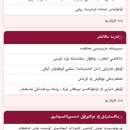
ﺋﯘﻧﺘﯘﻟﻤﺎﺱ «ﻳﻪﺗﺘﻪ ﻗﯩﺰﻟﯩﺮﯨﻢ» ﺭﻭﮬﻰ
يەنە كۆرۈش
تەرمە ماقالىلەر
نىسپىيلىك نەزىرىيىسى ھەققىدە
«ئىلاھىي تايغان-موڭغۇل مىللىتىنىڭ بۆرە توتېمى
ئۇيغۇر ھازىرقى زامان ئەدەبىياتىدا مىللىي ئويغۇنۇش ئېڭى
قەشقەردىكى چۆكۈش ۋە ئۆرلەش
ئۇيغۇر دىيارى ۋە دۇنخۇاڭدىن تېپىلغان تۈرك-رونىك يېزىقىدىكى ۋەسىقىلەر
يەنە كۆرۈش
ماگىستىرلىق ۋە دوكتورلۇق دىسسېرتاتسىيەلىرى
نۇرمۇھەممەت توختى ئەدەبىي ئاخبارات ئىجادىيىتى ئۈستىدە خاس تەتقىقات