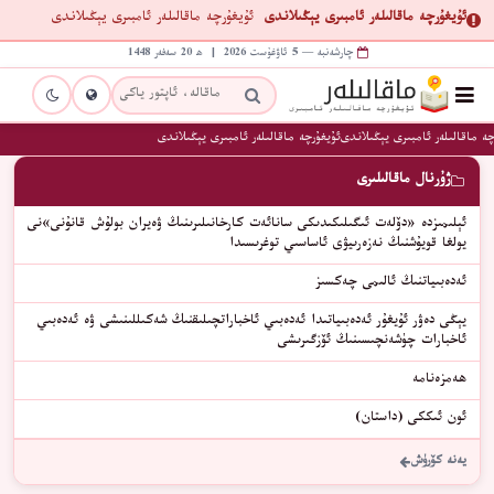
ئۇيغۇرچە ماقالىلەر ئامبىرى يېڭىلاندى
ئۇيغۇرچە ماقالىلەر ئامبىرى يېڭىلاندى
چارشەنبە — 5 ئاۋغۇست 2026 | ھ 20 سەفەر 1448
ە ماقالىلەر ئامبىرى يېڭىلاندى
ئۇيغۇرچە ماقالىلەر ئامبىرى يېڭىلاندى
ژۇرنال ماقالىلىرى
ئېلىمىزدە «دۆلەت ئىگىلىكىدىكى سانائەت كارخانىلىرىنىڭ ۋەيران بولۇش قانۇنى»نى
يولغا قويۇشنىڭ نەزەرىيۋى ئاساسىي توغرىسىدا
ئەدەبىياتنىڭ ئالىمى چەكسىز
يېڭى دەۋر ئۇيغۇر ئەدەبىياتىدا ئەدەبىي ئاخباراتچىلىقنىڭ شەكىللىنىشى ۋە ئەدەبىي
ئاخبارات چۈشەنچىسىنىڭ ئۆزگىرىشى
ھەمزەنامە
ئون ئىككى (داستان)
يەنە كۆرۈش