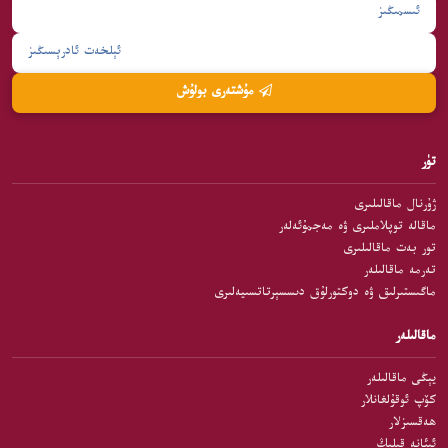
مۇشتەرى بولۇش
تۈر
ژۇرنال ماقالىلىرى
ماقالە توپلاملىرى ۋە مەجمۇئەلەر
تور بەت ماقالىلىرى
تەرمە ماقالىلەر
ماگىستىرلىق ۋە دوكتورلۇق دىسسېرتاتسىيەلىرى
ماقالىلەر
يېڭى ماقالىلەر
كۆپ ئوقۇلغانلار
ھەقسىزلار
ئىئانە قىلىڭ