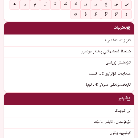
س
ش
غ
ف
ق
ك
گ
ڭ
ل
م
ن
ھ
و
ئۇ
ئۆ
ئۈ
ۋ
ي
نەشرىيات
ئەزىزانە قەشقەر 2
شىنجاڭ ئىجتىمائىي پەنلەر مۇنبىرى
ئىزدىنىش ژۇرنىلى
ھىدايەت گۈلزارى 2- قىسىم
تارىخىمىزدىكى سىرلار (4-توم)
ئاپتور
لى گوچىڭ
تۇرغۇنجان، ئابلىز مامۇت
گۈلمېھرە زۇنۇن