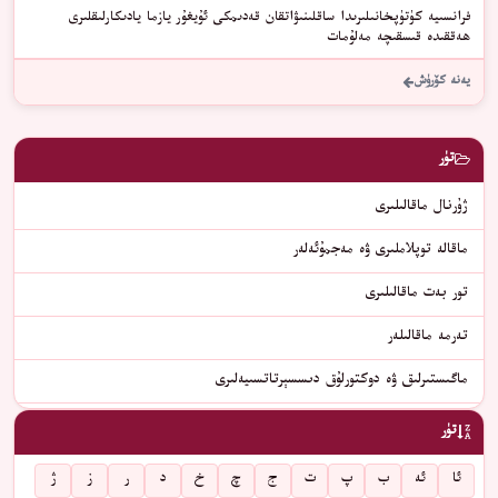
فرانسىيە كۈتۈپخانىلىرىدا ساقلىنىۋاتقان قەدىمكى ئۇيغۇر يازما يادىكارلىقلىرى
ھەققىدە قىسقىچە مەلۇمات
يەنە كۆرۈش
تۈر
ژۇرنال ماقالىلىرى
ماقالە توپلاملىرى ۋە مەجمۇئەلەر
تور بەت ماقالىلىرى
تەرمە ماقالىلەر
ماگىستىرلىق ۋە دوكتورلۇق دىسسېرتاتسىيەلىرى
تۈر
ئا
ئە
ب
پ
ت
ج
چ
خ
د
ر
ز
ژ