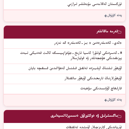
تۈركىستان ئەللامەسى مۇبەششىر تىرازىي
يەنە كۆرۈش
تەرمە ماقالىلەر
«ئەي، ئادەملەر»دىن « بىز-ئادەملەر» گە نەزەر
8-ئەسىردىكى ئوتتۇرا ئاسىيا تارىخ-جۇغراپىيىسىگە ئائىت قەدىمكى تىبەت
يېزىقىدىكى ھۆججەتلەر ۋە قوليازمىلار
ئۇيغۇر تىلىنىڭ ئېلىمىزدە تەتقىق قىلىنىش ئەھۋالىدىن قىسقىچە بايان
ئۇيغۇرلارنىڭ تارىخىدىكى ئۇيغۇر ساتقىنلار
قارلىغاچ ئۇۋىسىدىكى سۆھبەت
يەنە كۆرۈش
ماگىستىرلىق ۋە دوكتورلۇق دىسسېرتاتسىيەلىرى
تۇرپاندىكى كارىزچىلار ئۈستىدە تەتقىقات