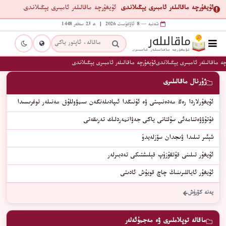
ئۇيغۇرچە ماقالىلەر ئامبىرى يېڭىلاندى
ئۇيغۇرچە ماقالىلەر ئامبىرى يېڭىلاندى
شەنبە — 8 ئاۋغۇست 2026 | ھ 23 سەفەر 1448
ە ماقالىلەر ئامبىرى يېڭىلاندى
ئۇيغۇرچە ماقالىلەر ئامبىرى يېڭىلاندى
ژۇرنال ماقالىلىرى
ئۇيغۇرلاردا رەڭ مەدەنىيىتى ۋە ئۇنىڭدا ئىپادىلەنگەن سىمۋوللۇق مەنىلەر توغرىسىدا
فۇتۇۋۋەتنامەئى سۇلتانى ياكى جەۋانمەردلىك تەرىقەتى
شېئىر تىلىدا ۋىجدان سۆزلەيدۇ
ئۇيغۇر تىلىنى قۇتقۇزۇپ قېلىشتىكى تەدبىرلەر
ئۇيغۇر ئاياللىرىنىڭ چاچ قويۇش ئادىتى
يەنە كۆرۈش
ماقالە توپلاملىرى ۋە مەجمۇئەلەر