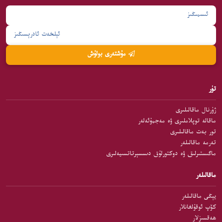
مۇشتەرى بولۇش
تۈر
ژۇرنال ماقالىلىرى
ماقالە توپلاملىرى ۋە مەجمۇئەلەر
تور بەت ماقالىلىرى
تەرمە ماقالىلەر
ماگىستىرلىق ۋە دوكتورلۇق دىسسېرتاتسىيەلىرى
ماقالىلەر
يېڭى ماقالىلەر
كۆپ ئوقۇلغانلار
ھەقسىزلار