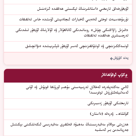
ئۇيغۇرخەلق تارىخىي داستانلىرىنىڭ تېكىستى ھەققىدە ئىزدىنىش
نۇرمۇھەممەت توختى ئەدەبىي ئاخبارات ئىجادىيىتى ئۈستىدە خاس تەتقىقات
«قىزىل راۋاقتىكى چۈش» رومانىدىكى ئاتالغۇلار ۋە ئۇلارنىڭ ئۇيغۇر تىلىدىكى
تەرجىمىلىرى ھەققىدە تەتقىقات
ئونسەككىزىنچى ۋە ئونتۇققىزىنچى ئەسىر ئۇيغۇر شېئىرىيىتىدە دىۋانچىلىق
يەنە كۆرۈش
كۆپ ئوقۇلغانلار
ئالىي مەكتەپلەردە ئەخلاق تەربىيەسىنى مۇھىم ئورۇنغا قويۇش ۋە ئۇنى
ئەمەلىيلەشتۈرۈش توغرىسىدا
ﺗﺎﺭﯨﺨﺘﯩﻜﻰ ﺋﯘﻳﻐﯘﺭ ﺯﻩﻣﺒﯩﺮﯨﻜﻰ
گۈلشاھ- ۋەرەقە (داستان)
ھەزرىتى موللام مەقبەرىسىنىڭ مەھمۇد قەشقىرى مەقبەرىسى ئىكەنلىكىنى بېكىتىش
جەريانىدىن بىر ئەسلىمە