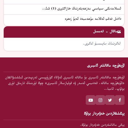
ئىسلامدىكى سىياسىي مەزھەبلەرنىڭ خاراكتېرى (1) شىئ…
دادىل فەقىھ ئەللامە مۇھەممەد ئەبۇ زەھرە
ماقال - تەمسىل
ئەگرىنىڭ سايىسىمۇ ئەگرى.
ئۇيغۇرچە ماقالىلەر ئامبىرى
ئۇيغۇرچە ماقالىلەر ئامبىرى بۇ ماقالە ئامبىرى ئەۋلاد گۇرۇپپىسى تەرىپىدىن ئىشلىنىۋاتقان
«ئۇيغۇرچە ماقالە، قەدىمىي ئەسەر ۋە قوليازمىلار ئامبىرى» چوڭ تۈرىنىڭ تارماق تۈرى
بولۇپ، ئامبا…
يېڭىلىقلاردىن خەۋەردار بولۇڭ
يېڭى ماقالىلەردىن خەۋەردار بولۇڭ.