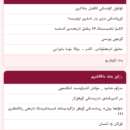
قۇتلۇق كۈندىكى ئالقىش سادالىرى
تۇرپاندىكى بەزى يەر ناملىرى توغرىسىدا
ئاقسۇ ناھىيىسىنىڭ 15 يىللىق تارىخىدىن ئەسلىمە
ئۇرىچى يېزىسى
مەشھۇر تارىخشۇناس، ئالىم - موللا مۇسا سايرامى
يەنە كۆرۈش
تور بەت ماقالىلىرى
مەزلۇم خەلىپە _ سۇلتان ئابدۇلھەمىد ئىككىنچى
ﺑﯩﺮ ﺋﺎﻣﯧﺮﯨﻜﯩﻠﯩﻖ ﻧﻪﺯﯨﺮﯨﺪﯨﻜﻰ ﺋﯘﻳﻐﯘﺭﻻﺭ
«ﻏﯘﻟﺠﺎ ﻳﻮﻟﻰ» ﺭﻭﻣﺎﻧﯩﺪﯨﻜﻰ ﺋﯘﻳﻐﯘﺭ ﺗﺮﺍﮔﯧﺪﯨﻴﯩﻠﯩﻚ ﻗﯩﺴﻤﻪﺗﻠﯩﺮﯨﻨﯩﯔ ﺗﺎﺭﯨﺨﻰ ﺭﯨﺌﺎﻟﻠﯩﻘﻠﯩﺮﻯ
(1)
قۇرئان ۋە ئىنسان