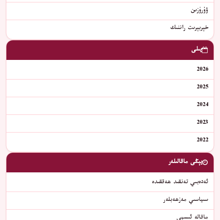
ۋۇرۈزىن
خېربېرىت راننىك
يىلى
2026
2025
2024
2023
2022
يېڭى ماقالىلەر
ئەدەبىي تەنقىد ھەققىدە
سىياسىي مەزھەبلەر
ماقالە ئىسمى